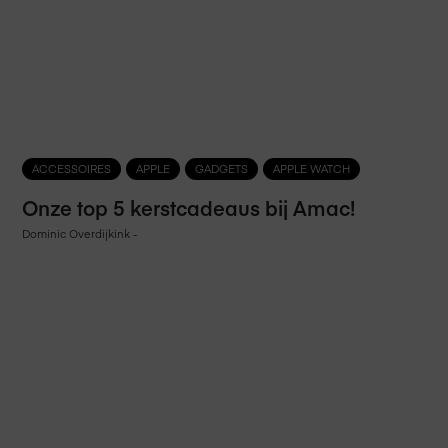
ACCESSOIRES
APPLE
GADGETS
APPLE WATCH
Onze top 5 kerstcadeaus bij Amac!
Dominic Overdijkink
-