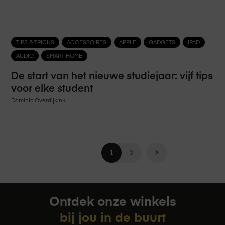
TIPS & TRICKS
ACCESSOIRES
APPLE
GADGETS
IPAD
AUDIO
SMART HOME
De start van het nieuwe studiejaar: vijf tips
voor elke student
Dominic Overdijkink
-
Pagina
Je leest momenteel pagina
Pagina
Pagina
Volgende
1
2
Ontdek onze winkels
bij jou in de buurt