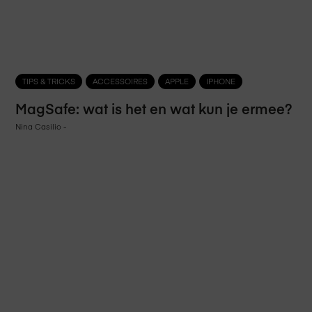
TIPS & TRICKS
ACCESSOIRES
APPLE
IPHONE
MagSafe: wat is het en wat kun je ermee?
Nina Casilio
-