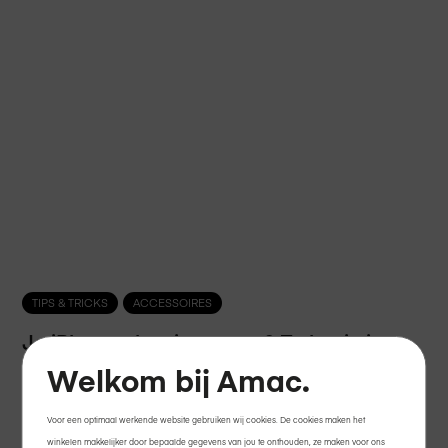
TIPS & TRICKS
ACCESSOIRES
Je iPhone als reiscamera? Zo leg je je
mooiste momenten vast met ShiftCam.
Welkom bij Amac.
Voor een optimaal werkende website gebruiken wij cookies. De cookies maken het
winkelen makkelijker door bepaalde gegevens van jou te onthouden, ze maken voor ons