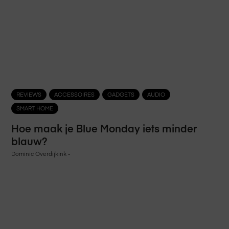
REVIEWS
ACCESSOIRES
GADGETS
AUDIO
SMART HOME
Hoe maak je Blue Monday iets minder
blauw?
Dominic Overdijkink
-