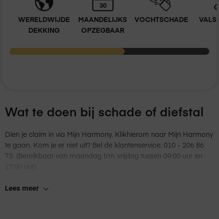
WERELDWIJDE
MAANDELIJKS
VOCHTSCHADE
VALS
DEKKING
OPZEGBAAR
Wat te doen bij schade of diefstal
Dien je claim in via Mijn
Harmony
. Klik
hier
om naar Mijn
Harmony
te gaan. Kom je er niet uit? Bel de klantenservice: 010 - 206 86
73. (Bereikbaar van maandag t/m vrijdag tussen 09:00 uur en
17:00 uur)
Je ontvangt per e-mail de instructies welke stappen je dient te
Lees meer
volgen voor zowel bij schade als diefstal.
Het defecte product lever je in bij jouw Amac-winkel, of je kunt