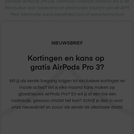
Services Authority (MFSA). Harmony Financial Services B.V. is de
distributeur voor Nederland en staat onder toezicht van de AFM.
Meer informatie: www.baselfides.com of www.harmony.nl.
NIEUWSBRIEF
Kortingen en kans op
gratis AirPods Pro 3?
Wil jij als eerste toegang krijgen tot exclusieve kortingen en
mooie acties? Wil jij elke maand kans maken op
gloednieuwe AirPods Pro? En wil jij af een toe een
cadeautje, gewoon omdat het kan? Schrijf je dan in voor
onze nieuwsbrief en scoor als eerste de allerbeste deals!