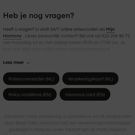
Op het polisblad staat ook het eigen risico vermeld dat je bij
Heb je nog vragen?
schade of diefstal betaalt. In het geval van schade of diefstal zal
dit bedrag automatisch eenmalig worden geïncasseerd. Het
bedrag van het eigen risico is afhankelijk van de
Heeft u vragen? U vindt 24/7 online antwoorden via
Mijn
aankoopwaarde van het jouw product. Onze Apple-expert kan
Harmony
. Liever persoonlijk contact? Bel ons op 010-206 86 73
je hier meer informatie over geven.
van maandag tot en met vrijdag tussen 09:00 en 17:00 uur. Je
kunt ook altijd een mailtje sturen naar
info@
harmony
.nl
Dit is een beperkte weergave van de dekkingen en de
Lees meer
voorwaarden. Lees voor meer duidelijkheid de
verzekeringskaart en de voorwaarden.
Polisvoorwaarden (NL)
Verzekeringskaart (NL)
Policy conditions (EN)
Insurance card (EN)
Disclaimer: Deze verzekering is optioneel en wordt aangeboden
door Basel Fides Insurance Cell, een verzekeringsmaatschappij
gevestigd in Malta en onder toezicht van de Malta Financial