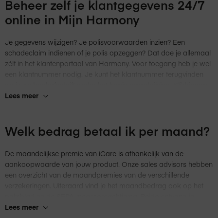
(wanneer je iCare Standard of iCare Extra hebt) gebruik maken
Beheer zelf je klantgegevens 24/7
van pick-up & return. In dat geval wordt het product bij je thuis
online in Mijn Harmony
opgehaald en na reparatie of vervanging, weer teruggestuurd.
Wil je jouw product liever inleveren in de winkel? Kom langs in
Je gegevens wijzigen? Je polisvoorwaarden inzien? Een
één van onze
winkels
en vergeet je
Harmony
-schadenummer
schadeclaim indienen of je polis opzeggen? Dat doe je allemaal
niet mee te nemen. Zonder dit nummer kunnen we de reparatie
zélf in het klantenportaal van
Harmony
. Voor toegang heb je wel
niet in behandeling nemen.
een klantnummer nodig. Je kunt het klantnummer terugvinden
op jouw bankafschrift onder het kopje omschrijving. Klik
hier
om
naar
Lees meer
Mijn
Harmony
te gaan.
Welk bedrag betaal ik per maand?
De maandelijkse premie van iCare is afhankelijk van de
aankoopwaarde van jouw product. Onze sales advisors hebben
een overzicht van de maandpremies van de verschillende
verzekeringen. Uiteraard vind je het maandbedrag ook op het
polisblad en de SEPA-incassomachtiging. Beide ontvang je
wanneer je iCare afsluit.
Lees meer