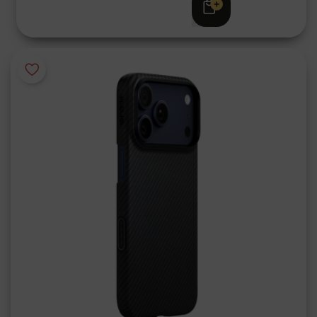
Adviesprijs
€ 59,95
€ 39,95