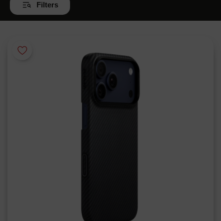
Filters
Wis
alle
filters