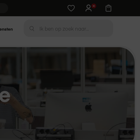
Training cadeau bij Apple-device
Zoek
ensten
ZOEK
ie