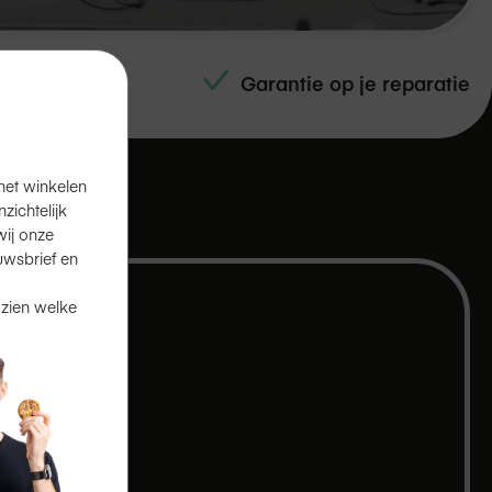
e technici
Garantie op je reparatie
het winkelen
ichtelijk
ij onze
uwsbrief en
 zien welke