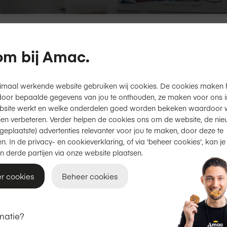
50 winkels
Apple gecertificeerd
m bij Amac.
imaal werkende website gebruiken wij cookies. De cookies maken 
otterdam Alexandrium
door bepaalde gegevens van jou te onthouden, ze maken voor ons inz
bsite werkt en welke onderdelen goed worden bekeken waardoor w
en verbeteren. Verder helpen de cookies ons om de website, de nie
geplaatste) advertenties relevanter voor jou te maken, door deze te
n. In de privacy- en cookieverklaring, of via 'beheer cookies', kan je
Openingstijden
n derde partijen via onze website plaatsen.
Maandag
13:00 - 17:30
r cookies
Beheer cookies
Dinsdag
10:00 - 17:30
matie?
Woensdag
10:00 - 17:30