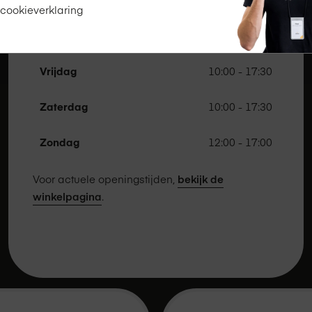
 cookieverklaring
Donderdag
10:00 - 17:30
Vrijdag
10:00 - 17:30
Zaterdag
10:00 - 17:30
Zondag
12:00 - 17:00
Voor actuele openingstijden,
bekijk de
winkelpagina
.