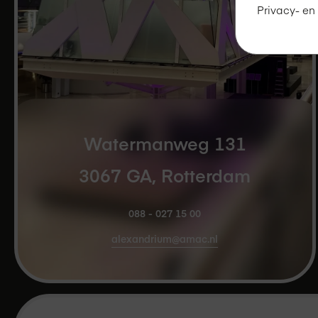
Privacy- en
Watermanweg 131
3067 GA, Rotterdam
088 - 027 15 00
alexandrium@amac.nl