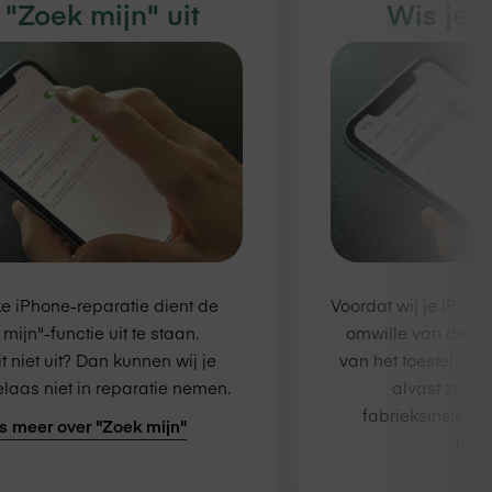
 "Zoek mijn" uit
Wis je 
ke iPhone-reparatie dient de
Voordat wij je iPho
mijn"-functie uit te staan.
omwille van de pr
t niet uit? Dan kunnen wij je
van het toestel. Je
laas niet in reparatie nemen.
alvast zelf 
fabrieksinstelli
s meer over "Zoek mijn"
herst