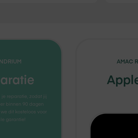
NDRIUM
AMAC R
aratie
Apple
 reparatie, zodat jij
 er binnen 90 dagen
 we dit kosteloos voor
le garantie!