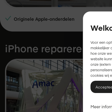
Originele Apple-onderdelen
Welko
Voor een opt
iPhone repareren in
R
makkelijker 
hoe onze we
website kunn
onze (extern 
personalisere
cookies wij e
Acceptee
Meer infor