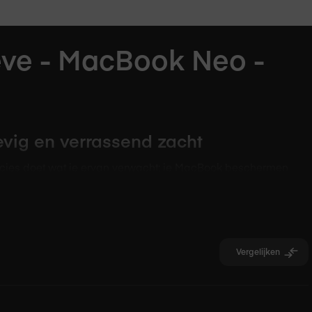
ve - MacBook Neo -
evig en verrassend zacht
ecies doet wat je ervan verwacht: je MacBook beschermen
kant stevig neopreen, van binnen een superzachte fluffy
t soepel en opent aan beide kanten. Handig als je snel even je
Vergelijken
en, sluit goed aan en voegt nauwelijks extra volume toe.