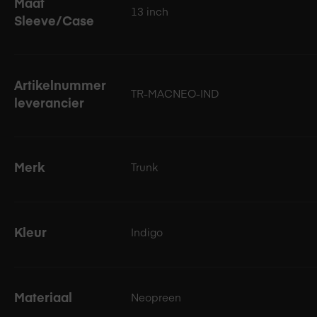
Maat
13 inch
Sleeve/Case
Kenmerkende zigzag-afwerking:
De zigzag-afwerking 
Een subtiel designaccent dat opvalt zonder te schre
Makkelijk schoon te houden:
Wordt de sleeve vies? 
30 graden.
Artikelnummer
TR-MACNEO-IND
leverancier
Een ideale keuze als je op zoek bent naar een eenvoudige 
onderweg of op werk.
Merk
Trunk
Kleur
Indigo
Materiaal
Neopreen