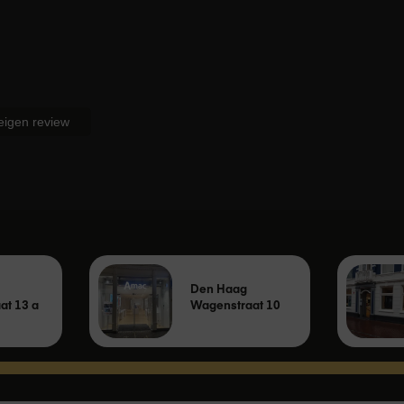
o 13" / Air 13" / Pro 13"
 eigen review
pt, geldt de wettelijke garantie. Wettelijke garantie wil zeggen
doen wat de consument er in alle redelijkheid van mag
dt ook een fabrieksgarantie, of een extra door Amac geboden
Den Haag
s staan hieronder omschreven en doen niets af aan de
at 13 a
Wagenstraat 10
pt, wordt er door de fabrikant van het product één jaar
r loopt de garantie voor dit product dan via de fabrikant of
ard twee jaar consumentengarantie bij een niet-zakelijke