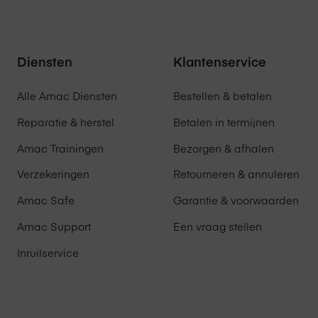
in dat je tweede garantiejaar via Amac zal verlopen.
Diensten
Klantenservice
Alle Amac Diensten
Bestellen & betalen
Reparatie & herstel
Betalen in termijnen
Amac Trainingen
Bezorgen & afhalen
Verzekeringen
Retourneren & annuleren
Amac Safe
Garantie & voorwaarden
Amac Support
Een vraag stellen
Inruilservice