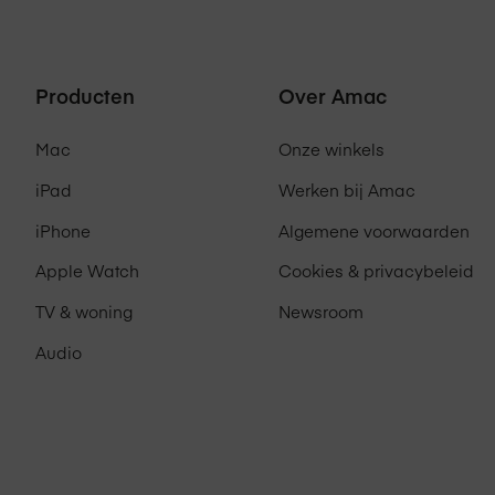
aankoop van een product. Dit houdt 
Producten
Over Amac
Mac
Onze winkels
iPad
Werken bij Amac
iPhone
Algemene voorwaarden
Apple Watch
Cookies & privacybeleid
TV & woning
Newsroom
Audio