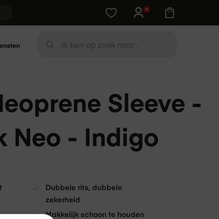
Training cadeau bij Apple-device
Zoek
ensten
ZOEK
eoprene Sleeve -
 Neo - Indigo
t
Dubbele rits, dubbele
zekerheid
Makkelijk schoon te houden