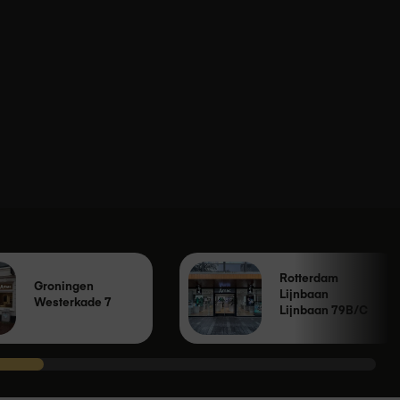
Rotterdam
Groningen
Lijnbaan
Westerkade 7
Lijnbaan 79B/C