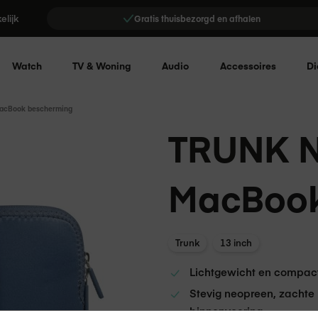
elijk
Gratis thuisbezorgd en afhalen
Watch
TV & Woning
Audio
Accessoires
Di
acBook bescherming
TRUNK N
MacBook
Trunk
13 inch
Lichtgewicht en compac
Stevig neopreen, zachte
binnenvoering