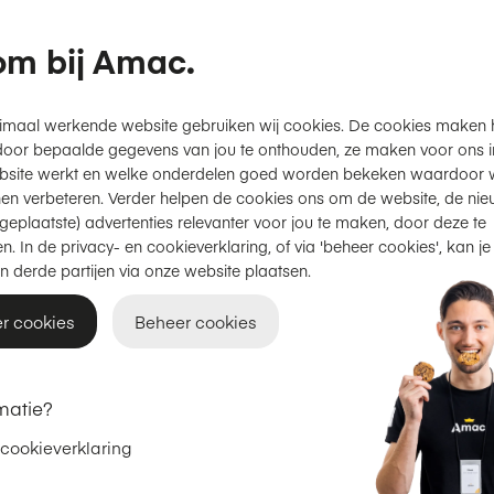
m bij Amac.
Productinformatie
imaal werkende website gebruiken wij cookies. De cookies maken 
door bepaalde gegevens van jou te onthouden, ze maken voor ons inz
Gratis thuisbezorgd
of
afhal
bsite werkt en welke onderdelen goed worden bekeken waardoor w
en verbeteren. Verder helpen de cookies ons om de website, de nie
2 jaar garantie
op Apple.
geplaatste) advertenties relevanter voor jou te maken, door deze te
Achteraf betalen met Klarna
n. In de privacy- en cookieverklaring, of via 'beheer cookies', kan je
n derde partijen via onze website plaatsen.
r cookies
Beheer cookies
€ 39,95
matie?
Check jouw inruilvoordeel
 cookieverklaring