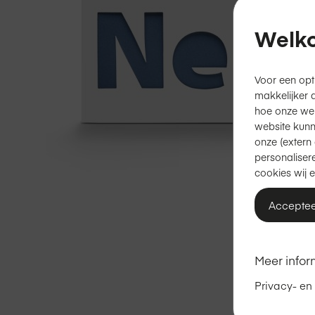
Welko
Voor een opt
makkelijker 
hoe onze we
website kunn
onze (extern 
personalisere
cookies wij e
Acceptee
Ga
naar
het
Meer infor
begin
Privacy- en
van
de