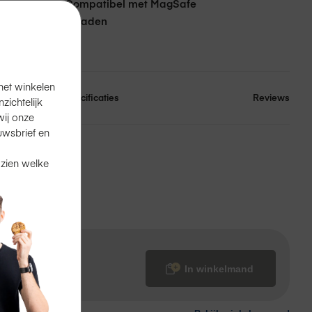
Compatibel met MagSafe
opladen
meter
voering
het winkelen
Specificaties
Reviews
ichtelijk
ij onze
uwsbrief en
en
in de winkel.
 zien welke
?
Ook dat kan.
In winkelmand