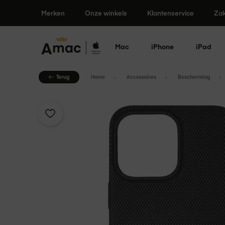
Ga
Merken
Onze winkels
Klantenservice
Zak
Persoonlijk advies in 47 winkels
naar
de
inhoud
Mac
iPhone
iPad
Terug
Home
Accessoires
Bescherming
Ga
naar
het
einde
van
de
afbeeldingen-
gallerij