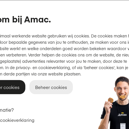
100% gerecyled frame
Valbescherming tot 1,8 
m bij Amac.
Gerecyclede microvezel
imaal werkende website gebruiken wij cookies. De cookies maken 
Productinformatie
door bepaalde gegevens van jou te onthouden, ze maken voor ons inz
bsite werkt en welke onderdelen goed worden bekeken waardoor w
en verbeteren. Verder helpen de cookies ons om de website, de nie
geplaatste) advertenties relevanter voor jou te maken, door deze te
Gratis thuisbezorgd
of
afhal
n. In de privacy- en cookieverklaring, of via 'beheer cookies', kan je
2 jaar garantie
op Apple.
n derde partijen via onze website plaatsen.
Achteraf betalen met Klarna
r cookies
Beheer cookies
Adviesprijs
€ 59,95
matie?
€ 49,95
 cookieverklaring