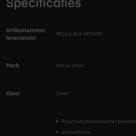
Specificaties
Precieze uitsparing voor eenvoudige toegang tot de 
Gemaakt van sterk, gerecycled en diervrij leer-alternat
Specificaties
100% gerecycled frame, volledig omhuld met glad en g
Artikelnummer
RECLA-BLK-NP23PM
Beschermt je iPhone met schokbestendige materialen 
leverancier
Gerecyclede microvezel voering, verhoogde randen en
Geschikt voor MagSafe-opladen en accessoires
Merk
Native Union
Maak het persoonlijk – combineer met de (Re)Classic Sl
draaggemak en stijl
Kleur
Zwart
Recycled post-consumer polyeste
polyurethane