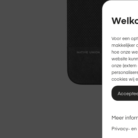
Welko
Voor een opt
makkelijker 
hoe onze we
website kunn
onze (extern 
personalisere
cookies wij e
Acceptee
Ga
naar
het
Meer infor
begin
van
Privacy- en
de