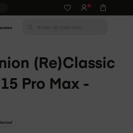
Training cadeau bij Apple-device
Zoek
ensten
ZOEK
nion (Re)Classic
 15 Pro Max -
teriaal