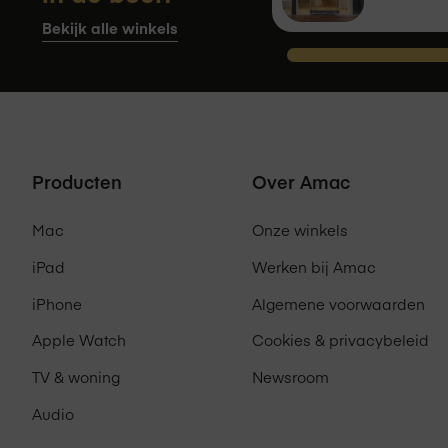
Wanneer je bij Amac een product koo
Bekijk alle winkels
garantie verleend. Gedurende dit jaa
maker. Amac biedt daarnaast standa
aankoop van een product. Dit houdt 
Producten
Over Amac
Mac
Onze winkels
iPad
Werken bij Amac
iPhone
Algemene voorwaarden
Apple Watch
Cookies & privacybeleid
TV & woning
Newsroom
Audio