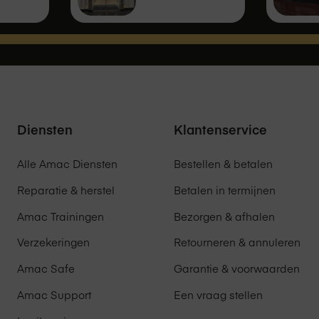
pt, wordt er door de fabrikant van het product één jaar
r loopt de garantie voor dit product dan via de fabrikant of
ard twee jaar consumentengarantie bij een niet-zakelijke
in dat je tweede garantiejaar via Amac zal verlopen.
Diensten
Klantenservice
Alle Amac Diensten
Bestellen & betalen
Reparatie & herstel
Betalen in termijnen
Amac Trainingen
Bezorgen & afhalen
Verzekeringen
Retourneren & annuleren
Amac Safe
Garantie & voorwaarden
Amac Support
Een vraag stellen