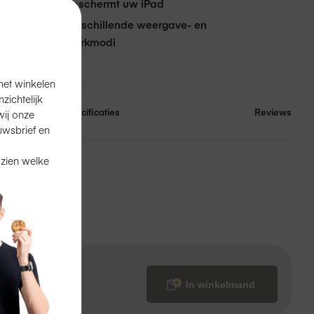
Beschermt uw iPad
Verschillende weergave- en
icht
werkmodi
het winkelen
ichtelijk
Specificaties
Reviews
ij onze
uwsbrief en
 zien welke
en
in de winkel.
?
Ook dat kan.
In winkelmand