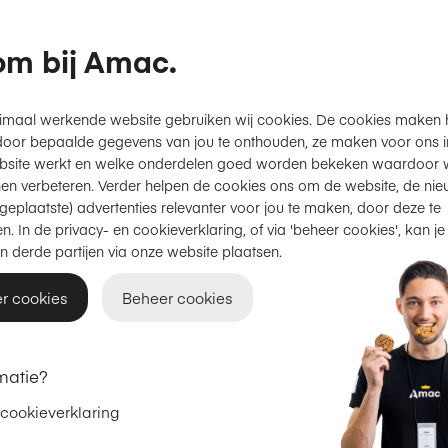
Siliconenrubber voor
gemakkelijke grip
m bij Amac.
Slank profiel en lichtgew
gevoel
imaal werkende website gebruiken wij cookies. De cookies maken 
door bepaalde gegevens van jou te onthouden, ze maken voor ons inz
Productinformatie
bsite werkt en welke onderdelen goed worden bekeken waardoor w
en verbeteren. Verder helpen de cookies ons om de website, de nie
geplaatste) advertenties relevanter voor jou te maken, door deze te
n. In de privacy- en cookieverklaring, of via 'beheer cookies', kan je
Gratis thuisbezorgd
of
afhal
n derde partijen via onze website plaatsen.
2 jaar garantie
op Apple.
r cookies
Beheer cookies
Achteraf betalen met Klarna
matie?
Adviesprijs
€ 44,95
€ 29,95
 cookieverklaring