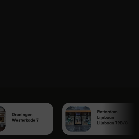
Rotterdam
Groningen
Lijnbaan
Westerkade 7
Lijnbaan 79B/C