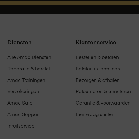
andbereik en klaar voor gebruik.
e maken buitenkant
Diensten
Klantenservice
aardig siliconenrubber dat eenvoudig schoon te maken is.
rtabele grip, maar maakt het ook eenvoudig om vuil en vlekken
Alle Amac Diensten
Bestellen & betalen
uw uitziet.
Reparatie & herstel
Betalen in termijnen
Amac Trainingen
Bezorgen & afhalen
Verzekeringen
Retourneren & annuleren
 een verfijnde en samenhangende look aan jouw iPad Pro
iek en toont het vakmanschap van de hoes.
Amac Safe
Garantie & voorwaarden
Amac Support
Een vraag stellen
al voor extra
Inruilservice