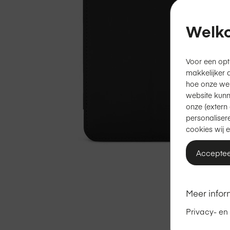
Welko
Voor een opt
makkelijker 
hoe onze we
website kunn
onze (extern 
personalisere
cookies wij e
Acceptee
Ga
naar
het
Meer infor
begin
van
Privacy- en
de