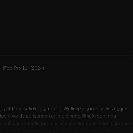
ten.
r verschillende kijk-
uw iPad in verschillende kijk- en werkhoeken kunt
 verschillende posities: een hogere hoek voor comfortabel
ie tijdens het tekenen of schrijven.
- iPad Pro 11" (2024)
conen hoes om jouw iPad
pstand te zetten en
te zetten
pt, geldt de wettelijke garantie. Wettelijke garantie wil zeggen
doen wat de consument er in alle redelijkheid van mag
dt ook een fabrieksgarantie, of een extra door Amac geboden
en en te laten slapen. Deze handige functie bespaart
s staan hieronder omschreven en doen niets af aan de