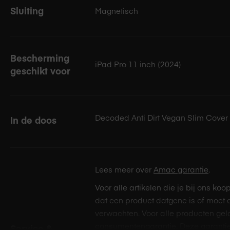
jouw apparaat tegen dagelijkse slijtage en onverwachte sto
Sluiting
Magnetisch
Drievoudig ontwerp voo
en werkposities
Bescherming
iPad Pro 11 inch (2024)
geschikt voor
De drievoudige structuur van de hoes zorgt ervoor dat je jo
positioneren. In de landschapsmodus kan je kiezen uit twee
kijken en typen, en een lagere hoek voor een stabielere posit
Decoded Anti Dirt Vegan Slim Cover 
In de doos
Open en sluit de sili
automatisch in de slaa
Lees meer over
Amac garantie
.
weer in de slaapstand 
Voor alle artikelen die je bij ons koo
dat een product datgene is of moet 
verwachten. Voor alle producten gel
Open en sluit de hoes om jouw iPad automatisch te activer
consumentengarantie. Deze garantie
Service &