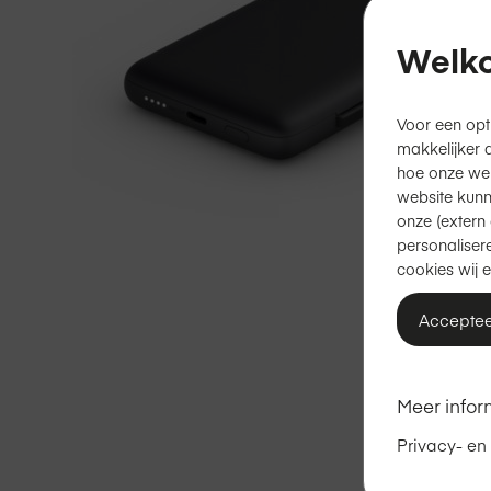
Welko
Voor een opt
makkelijker 
hoe onze we
website kunn
onze (extern 
personalisere
cookies wij e
Acceptee
Ga
naar
het
Meer infor
begin
Privacy- en
van
de