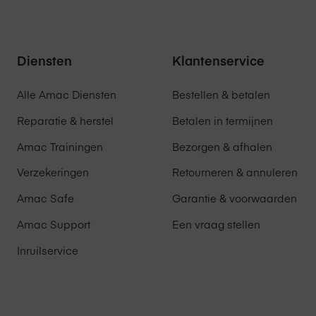
Diensten
Klantenservice
pt, geldt de wettelijke garantie. Wettelijke garantie wil zeggen
Alle Amac Diensten
Bestellen & betalen
doen wat de consument er in alle redelijkheid van mag
Reparatie & herstel
Betalen in termijnen
dt ook een fabrieksgarantie, of een extra door Amac geboden
s staan hieronder omschreven en doen niets af aan de
Amac Trainingen
Bezorgen & afhalen
Verzekeringen
Retourneren & annuleren
pt, wordt er door de fabrikant van het product één jaar
Amac Safe
Garantie & voorwaarden
r loopt de garantie voor dit product dan via de fabrikant of
ard twee jaar consumentengarantie bij een niet-zakelijke
Amac Support
Een vraag stellen
in dat je tweede garantiejaar via Amac zal verlopen.
Inruilservice