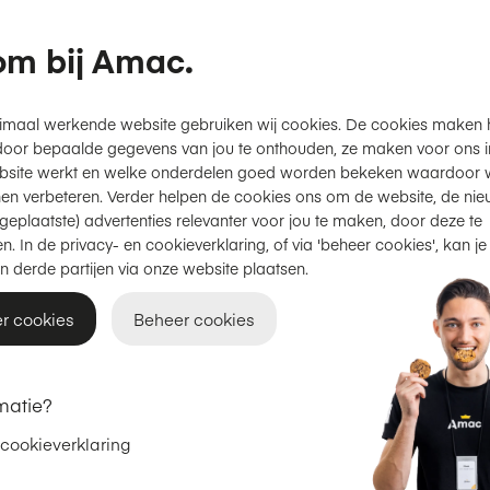
Geïntegreerde kabels
Statuslampje
m bij Amac.
Productinformatie
imaal werkende website gebruiken wij cookies. De cookies maken 
door bepaalde gegevens van jou te onthouden, ze maken voor ons inz
bsite werkt en welke onderdelen goed worden bekeken waardoor w
en verbeteren. Verder helpen de cookies ons om de website, de nie
Gratis thuisbezorgd
of
afhal
geplaatste) advertenties relevanter voor jou te maken, door deze te
2 jaar garantie
op Apple.
n. In de privacy- en cookieverklaring, of via 'beheer cookies', kan je
n derde partijen via onze website plaatsen.
Achteraf betalen met Klarna
r cookies
Beheer cookies
Adviesprijs
€ 59,95
€ 49,95
matie?
 cookieverklaring