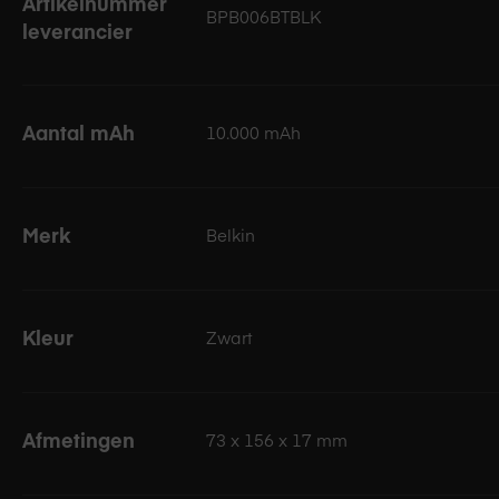
tot 31 uur
Artikelnummer
BPB006BTBLK
leverancier
Met een capaciteit van 10.000 mAh kunt je de batterijduur va
altijd kunt gebruiken wanneer je hem nodig hebt.
Aantal mAh
10.000 mAh
Merk
Belkin
Kleur
Zwart
Afmetingen
73 x 156 x 17 mm