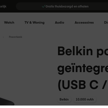
elijk
Gratis thuisbezorgd en afhalen
Watch
TV & Woning
Audio
Accessoires
Di
Powerbank
Belkin 
geïntegr
(USB C 
Belkin
10.000 mAh