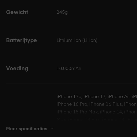
Gewicht
245g
Batterijtype
Lithium-ion (Li-ion)
Voeding
10.000mAh
iPhone 17e, iPhone 17, iPhone Air, i
iPhone 16 Pro, iPhone 16 Plus, iPhon
iPhone 15 Pro Max, iPhone 14, iPhon
Max, iPhone 13 Pro , iPhone 13, iPho
iPhone 12 mini, iPhone SE (2020/2022
Meer specificaties
iPhone X, iPhone Xs, iPhone Xs Max, 