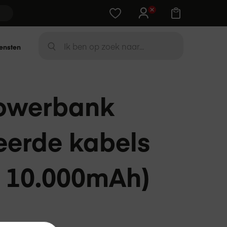
Training cadeau bij Apple-device
Zoek
ensten
ZOEK
powerbank
eerde kabels
/ 10.000mAh)