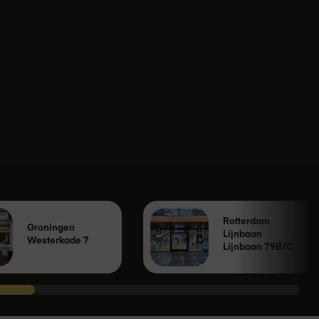
Rotterdam
Groningen
Lijnbaan
Westerkade 7
Lijnbaan 79B/C