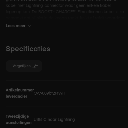
kabel met Lightning-connector waar geen enkele kabel
tegenop kan. De BOOST↑CHARGE™ Flex siliconen kabel is zo
gemaakt dat hij niet in de knoop raakt, knikt of rafelt waardoor
je langdurig profiteert van een correct werkende laadkabel.
Lees meer
Specificaties
Vergelijken
Specificaties
Artikelnummer
CAA009bt2MWH
leverancier
Tweezijdige
USB-C naar Lightning
aansluitingen