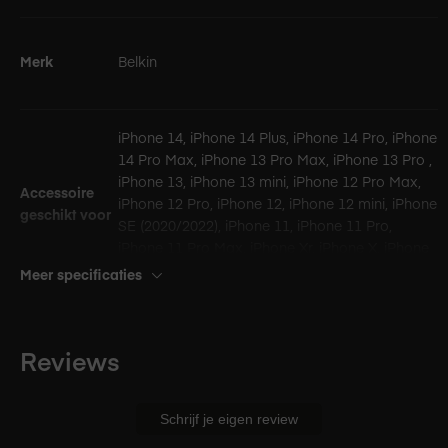
Merk
Belkin
iPhone 14, iPhone 14 Plus, iPhone 14 Pro, iPhone
14 Pro Max, iPhone 13 Pro Max, iPhone 13 Pro ,
iPhone 13, iPhone 13 mini, iPhone 12 Pro Max,
Accessoire
iPhone 12 Pro, iPhone 12, iPhone 12 mini, iPhone
geschikt voor
SE (2020/2022), iPhone 11, iPhone 11 Pro,
iPhone 11 Pro Max, iPhone Xr, iPhone X, iPhone
Xs Max, iPhone 8 Plus, iPhone 8, iPad mini 4/5
Meer specificaties
Belkin BoostCharge Flex USB-C-kabel met
In de doos
Lightning-connector - 2m - Wit
Reviews
Lees meer over
Amac garantie
.
Schrijf je eigen review