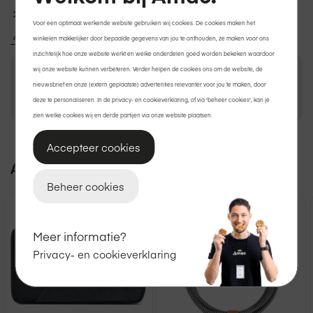
2 jaar garantie
op Apple.
Voor een optimaal werkende website gebruiken wij cookies. De cookies maken het
Achteraf betalen met Klarna?
Ook dat kan.
winkelen makkelijker door bepaalde gegevens van jou te onthouden, ze maken voor ons
inzichtelijk hoe onze website werkt en welke onderdelen goed worden bekeken waardoor
wij onze website kunnen verbeteren. Verder helpen de cookies ons om de website, de
nieuwsbrief en onze (extern geplaatste) advertenties relevanter voor jou te maken, door
€ 32,95
In winkelmand
deze te personaliseren. In de privacy- en cookieverklaring, of via 'beheer cookies', kan je
zien welke cookies wij en derde partijen via onze website plaatsen.
Accepteer cookies
Bekijk winkelvoorraad
Beheer cookies
Meer informatie?
Privacy- en cookieverklaring