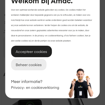
Welkom bij Amac.
Voor een optimaal werkende website gebruiken wij cookies. De cookies maken het
Gratis thuisbezorgd
of
afhalen
in de winkel.
winkelen makkelijker door bepaalde gegevens van jou te onthouden, ze maken voor ons
inzichtelijk hoe onze website werkt en welke onderdelen goed worden bekeken waardoor
2 jaar garantie
op Apple.
wij onze website kunnen verbeteren. Verder helpen de cookies ons om de website, de
Achteraf betalen met Klarna?
Ook dat kan.
nieuwsbrief en onze (extern geplaatste) advertenties relevanter voor jou te maken, door
deze te personaliseren. In de privacy- en cookieverklaring, of via 'beheer cookies', kan je
zien welke cookies wij en derde partijen via onze website plaatsen.
€ 129,95
In winkelmand
Accepteer cookies
Beheer cookies
Bekijk winkelvoorraad
Meer informatie?
Privacy- en cookieverklaring