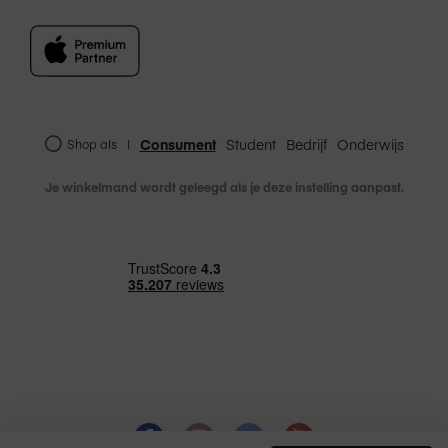
aankoop van een product. Dit houdt in dat je
tweede garantiejaar via Amac zal verlopen.
Consument
Student
Bedrijf
Onderwijs
Shop als
|
Je winkelmand wordt geleegd als je deze instelling aanpast.