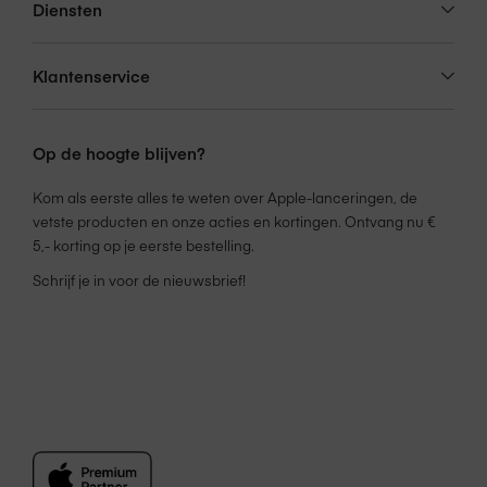
garanties staan hieronder omschreven en doen
Diensten
Service &
niets af aan de wettelijke garantie.
garantie
Wanneer je bij Amac een product koopt, wordt
Klantenservice
er door de fabrikant van het product één jaar
garantie verleend. Gedurende dit jaar loopt de
garantie voor dit product dan via de fabrikant of
Op de hoogte blijven?
maker. Amac biedt daarnaast standaard twee
jaar consumentengarantie bij een niet-zakelijke
Kom als eerste alles te weten over Apple-lanceringen, de
aankoop van een product. Dit houdt in dat je
vetste producten en onze acties en kortingen. Ontvang nu €
tweede garantiejaar via Amac zal verlopen.
5,- korting op je eerste bestelling.
Schrijf je in voor de nieuwsbrief!