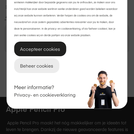
winkelen makkelijker door bepaalde gegevens van jou te onthouden, ze maken voor ons
2 jaar garantie
op Apple.
inzichtelijk hoe onze website werkt en welke onderdelen goed worden bekeken waardoor
Achteraf betalen met Klarna?
Ook dat kan.
wij onze website kunnen verbeteren. Verder helpen de cookies ons om de website, de
nieuwsbrief en onze (extern geplaatste) advertenties relevanter voor jou te maken, door
deze te personaliseren. In de privacy- en cookieverklaring, of via 'beheer cookies', kan je
zien welke cookies wij en derde partijen via onze website plaatsen.
€ 149,00
In winkelmand
Accepteer cookies
Bekijk winkelvoorraad
Beheer cookies
Meer informatie?
Privacy- en cookieverklaring
Apple Pencil Pro
Apple Pencil Pro maakt het nóg makkelijker om je ideeën tot
leven te brengen. Dankzij de nieuwe geavanceerde features is