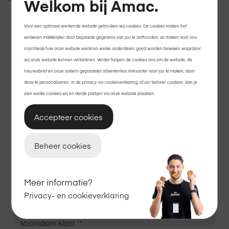
Welkom bij Amac.
Winkelgegevens
Voor een optimaal werkende website gebruiken wij cookies. De cookies maken het
winkelen makkelijker door bepaalde gegevens van jou te onthouden, ze maken voor ons
inzichtelijk hoe onze website werkt en welke onderdelen goed worden bekeken waardoor
wij onze website kunnen verbeteren. Verder helpen de cookies ons om de website, de
Voornaam winkelmedewerker
nieuwsbrief en onze (extern geplaatste) advertenties relevanter voor jou te maken, door
deze te personaliseren. In de privacy- en cookieverklaring, of via 'beheer cookies', kan je
zien welke cookies wij en derde partijen via onze website plaatsen.
Achternaam winkelmedewerker
Accepteer cookies
Winkel
Beheer cookies
Klantgegevens
Meer informatie?
Privacy- en cookieverklaring
Voornaam klant