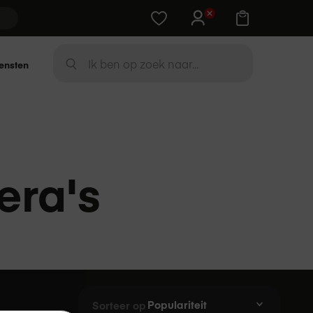
Training cadeau bij Apple-device
Zoek
ensten
ZOEK
era's
Sorteer op