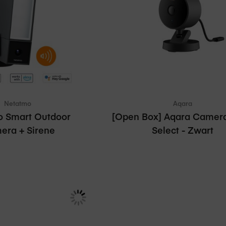
In winkelmand
In wi
ergelijken
Vergelijken
Netatmo
Aqara
o Smart Outdoor
[Open Box] Aqara Camer
era + Sirene
Select - Zwart
0
€ 33,00
Adviesprijs
€ 319,00
Adviesprijs
€ 36,99