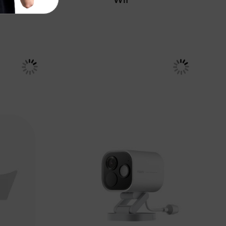
€ 39,95
1,99
Adviesprijs
€ 41,99
 winkelmand
In winkelmand
Vergelijken