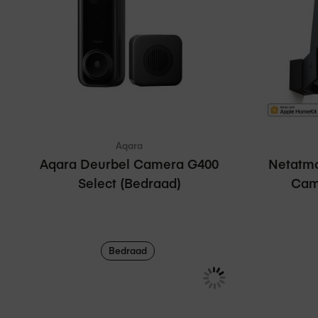
In winkelmand
Vergelijken
V
Aqara
Aqara Deurbel Camera G400
Netatm
Select (Bedraad)
Cam
Bedraad
€ 99,95
€ 289,0