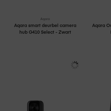
Aqara
Aqara smart deurbel camera
Aqara O
hub G410 Select - Zwart
€ 139,95
€ 16
Adviesprijs
€ 149,99