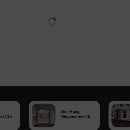
9,95
Adviesprijs
€ 189,00
Den Haag
at 13 a
Wagenstraat 10