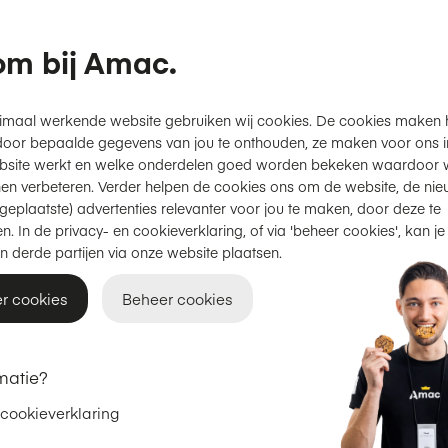
m bij Amac.
imaal werkende website gebruiken wij cookies. De cookies maken 
door bepaalde gegevens van jou te onthouden, ze maken voor ons inz
bsite werkt en welke onderdelen goed worden bekeken waardoor w
en verbeteren. Verder helpen de cookies ons om de website, de nie
geplaatste) advertenties relevanter voor jou te maken, door deze te
n. In de privacy- en cookieverklaring, of via 'beheer cookies', kan je
n derde partijen via onze website plaatsen.
r cookies
Beheer cookies
In winkelmand
In
Vergelijken
Vergelijken
matie?
Aqara
Aqara
 cookieverklaring
utdoor Camera Hub G5
Aqara Camera G100 S
ro Wi-Fi - Grijs
Zwart