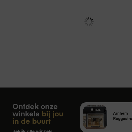
€ 149,95
€ 14
Adviesprijs
€ 279,00
Ontdek onze
winkels
bij jou
Arnhem
in de buurt
Roggestra
Bekijk alle winkels