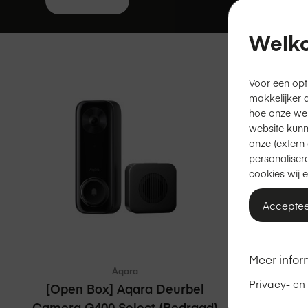
Wis
alle
Welko
filters
Voor een opt
makkelijker 
hoe onze we
website kunn
onze (extern 
personalisere
cookies wij e
Acceptee
In winkelmand
Vergelijken
Meer infor
Aqara
Privacy- en
[Open Box] Aqara Deurbel
Aqara O
Camera G400 Select (Bedraad)
P