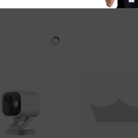
4,95
€ 39,95
Adviesprijs
€ 199,99
Adviesprijs
€ 4
In winkelmand
In
Vergelijken
Vergelijken