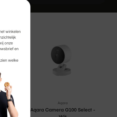
het winkelen
ichtelijk
ij onze
uwsbrief en
 zien welke
 winkelmand
In winkelmand
Vergelijken
Aqara
elect -
Aqara Camera G100 Select -
Wit