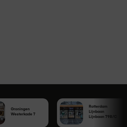
Rotterdam
Groningen
Lijnbaan
Westerkade 7
Lijnbaan 79B/C