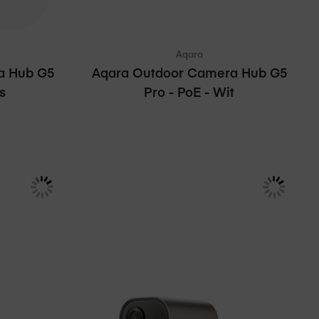
Aqara
a Hub G5
Aqara Outdoor Camera Hub G5
s
Pro - PoE - Wit
€ 184,95
229,99
Adviesprijs
€ 229,99