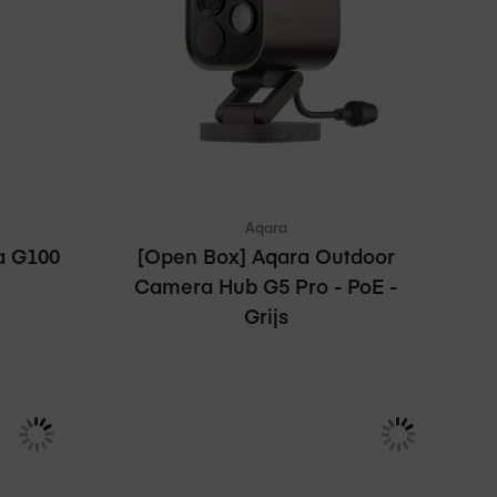
nkelmand
In winkelmand
Vergelijken
Aqara
a G100
[Open Box] Aqara Outdoor
Camera Hub G5 Pro - PoE -
Grijs
€ 165,00
Adviesprijs
€ 199,99