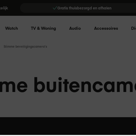
elijk
Gratis thuisbezorgd en afhalen
Watch
TV & Woning
Audio
Accessoires
Di
Slimme beveiligingscamera’s
me buitencam