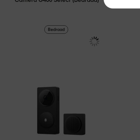
Bedraad
€ 79,00
€ 16
Adviesprijs
€ 99,95
In winkelmand
Vergelijken