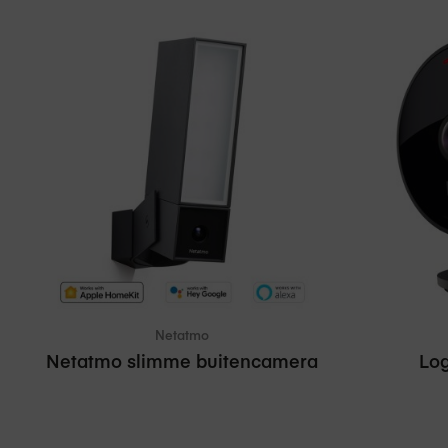
In winkelmand
Vergelijken
Netatmo
Netatmo slimme buitencamera
Log