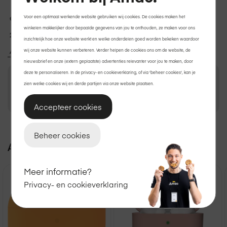
Gratis thuisbezorgd
of
afhalen
in de winkel.
Voor een optimaal werkende website gebruiken wij cookies. De cookies maken het
winkelen makkelijker door bepaalde gegevens van jou te onthouden, ze maken voor ons
2 jaar garantie
op Apple.
inzichtelijk hoe onze website werkt en welke onderdelen goed worden bekeken waardoor
Achteraf betalen met Klarna?
Ook dat kan.
wij onze website kunnen verbeteren. Verder helpen de cookies ons om de website, de
nieuwsbrief en onze (extern geplaatste) advertenties relevanter voor jou te maken, door
deze te personaliseren. In de privacy- en cookieverklaring, of via 'beheer cookies', kan je
zien welke cookies wij en derde partijen via onze website plaatsen.
€ 10,00
In winkelmand
Accepteer cookies
Bekijk winkelvoorraad
Beheer cookies
Meer informatie?
Privacy- en cookieverklaring