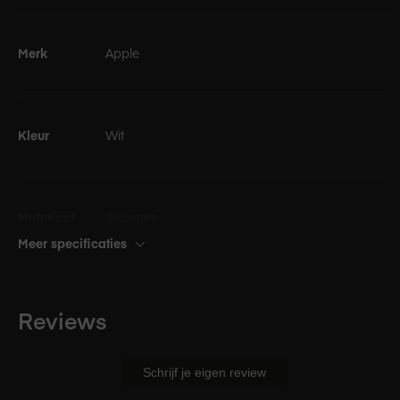
Merk
Apple
Kleur
Wit
Materiaal
Siliconen
Meer specificaties
Geschikt voor
AirPods Pro (1ste/2e Generatie)
Reviews
Oortips Small voor AirPods Pro (1e/2e
Schrijf je eigen review
Generatie) Links + Rechts
In de doos