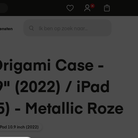
Training cadeau bij Apple-device
Zoek
ensten
ZOEK
Origami Case -
9" (2022) / iPad
5) - Metallic Roze
iPad 10.9 inch (2022)