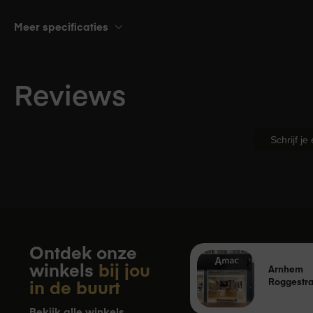
Meer specificaties
Pipetto Origami Case - iPad 10,9" / 
In de doos
Reviews
Lees meer over
Amac garantie
.
Voor alle artikelen die je bij ons koo
Schrijf je
dat een product datgene is of moet 
verwachten. Voor alle producten gel
consumentengarantie. Deze garantie
Service &
wettelijke garantie.
garantie
Wanneer je bij Amac een product koo
garantie verleend. Gedurende dit jaa
Ontdek onze
maker. Amac biedt daarnaast standa
winkels
bij jou
Arnhem
aankoop van een product. Dit houdt 
in de buurt
Roggestra
Bekijk alle winkels