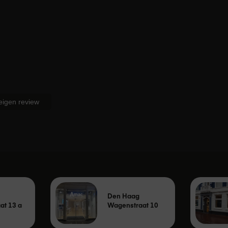
iPad 11"
pt, geldt de wettelijke garantie. Wettelijke garantie wil zeggen
 eigen review
doen wat de consument er in alle redelijkheid van mag
dt ook een fabrieksgarantie, of een extra door Amac geboden
s staan hieronder omschreven en doen niets af aan de
pt, wordt er door de fabrikant van het product één jaar
r loopt de garantie voor dit product dan via de fabrikant of
ard twee jaar consumentengarantie bij een niet-zakelijke
Den Haag
in dat je tweede garantiejaar via Amac zal verlopen.
at 13 a
Wagenstraat 10