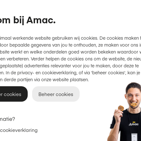
Verschillende kijkpositie
Uit sluimerstand bij ope
m bij Amac.
Productinformatie
imaal werkende website gebruiken wij cookies. De cookies maken 
door bepaalde gegevens van jou te onthouden, ze maken voor ons inz
bsite werkt en welke onderdelen goed worden bekeken waardoor w
Gratis thuisbezorgd
of
afhal
en verbeteren. Verder helpen de cookies ons om de website, de nie
geplaatste) advertenties relevanter voor jou te maken, door deze te
2 jaar garantie
op Apple.
n. In de privacy- en cookieverklaring, of via 'beheer cookies', kan je
n derde partijen via onze website plaatsen.
Achteraf betalen met Klarna
r cookies
Beheer cookies
€ 49,95
matie?
 cookieverklaring
Check jouw inruilvoordeel