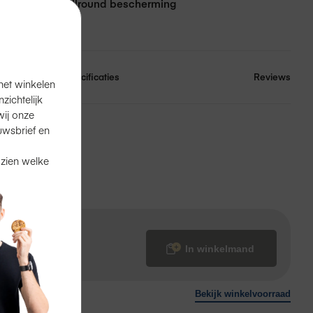
s
Allround bescherming
nslaan
Specificaties
Reviews
het winkelen
ichtelijk
ij onze
en
in de winkel.
uwsbrief en
 zien welke
?
Ook dat kan.
In winkelmand
Bekijk winkelvoorraad