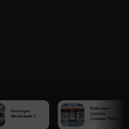
Rotterdam
Groningen
Lijnbaan
Westerkade 7
Lijnbaan 79B/C