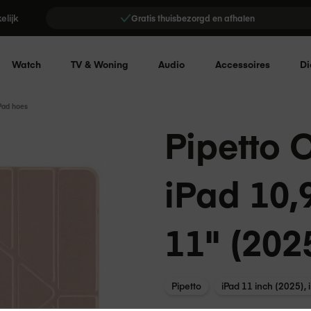
elijk
Gratis thuisbezorgd en afhalen
Watch
TV & Woning
Audio
Accessoires
Di
Pad hoes
Pipetto 
iPad 10,
11" (202
Pipetto
iPad 11 inch (2025), 