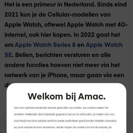
Het is een primeur in Nederland. Sinds eind
2021 kun je de Cellular-modellen van
Apple Watch, oftewel Apple Watch met 4G-
internet, ook hier kopen. In 2022 gaat het
om
Apple Watch Series 8
en
Apple Watch
SE
. Bellen, berichten versturen en alle
andere functies hoeven niet meer via het
netwerk van je iPhone, maar gaan via een
digitale simkaart, de eSim.
Welkom bij Amac.
Voor een optimaal werkende website gebruiken wij cookies. De cookies maken het
winkelen makkelijker door bepaalde gegevens van jou te onthouden, ze maken voor ons
inzichtelijk hoe onze website werkt en welke onderdelen goed worden bekeken waardoor
wij onze website kunnen verbeteren. Verder helpen de cookies ons om de website, de