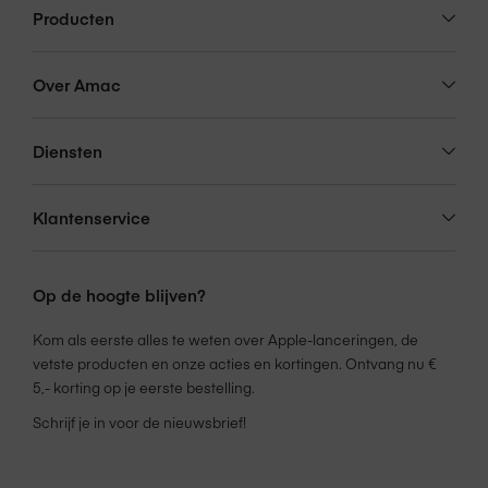
Accessoire geschikt voor
Apple Watch
Producten
Over Amac
Apple Watch modellen met een
Geschikt voor
kastgrootte van 44/45/46/49 mm
Diensten
Het Milanese bandje van titanium,
het Trail-bandje, het Alpine-bandje
Klantenservice
en het Ocean-bandje zijn
ontworpen voor Apple Watch Ultra
Combinatiemogelijkheden
en passen perfect bij de kast van 49
Op de hoogte blijven?
mm. Deze bandjes passen ook bij
kasten van 44 mm, 45 mm en 46
Kom als eerste alles te weten over Apple-lanceringen, de
mm.
vetste producten en onze acties en kortingen. Ontvang nu €
5,- korting op je eerste bestelling.
Schrijf je in voor de nieuwsbrief!
In de doos
Alpine-bandje voor Apple Watch