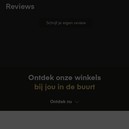
Reviews
Schrijf je eigen review
Type bandje
Casual, Sport
Maat bandje
L - 165mm - 210mm
Ontdek onze winkels
Materiaal band
Textiel
bij jou in de buurt
Ontdek nu
Sluiting
Titanium G‑haaksluiting