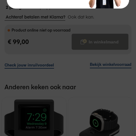
2 jaar garantie
op Apple.
Achteraf betalen met Klarna?
Ook dat kan.
Product online niet op voorraad
€ 99,00
In winkelmand
Check jouw inruilvoordeel
Bekijk winkelvoorraad