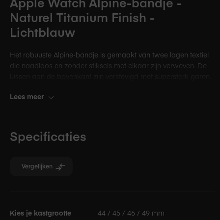
Apple Watch Alpine-bandje -
Naturel Titanium Finish -
Lichtblauw
Het robuuste Alpine‑bandje is gemaakt van twee lagen textiel
die naadloos en zonder stiksels met elkaar zijn verweven. De
lussen aan de bovenkant zijn verstevigd met supersterk garen.
De roestbestendige titanium G‑haaksluiting zorgt dat het
Lees meer
bandje stevig om je pols blijft zitten.
Specificaties
Vergelijken
Specificaties
Kies je kastgrootte
44 / 45 / 46 / 49 mm