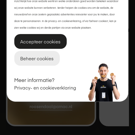
Dinsdag
inzichtelijk hoe onze website werkt en welke onderdelen goed worden bekeken waardoor
wij onze website kunnen verbeteren. Verder helpen de cookies ons om de website, de
Woensdag
nieuwsbrief en onze (extern geplaatste) advertenties relevanter voor jou te maken, door
deze te personaliseren. In de privacy- en cookieverklaring, of via 'beheer cookies', kan je
zien welke cookies wij en derde partijen via onze website plaatsen.
Donderdag
Accepteer cookies
Vrijdag
Beheer cookies
Zaterdag
Roselaar 33
Zondag
Meer informatie?
4701 BB, Roosendaal
Voor actuele op
Privacy- en cookieverklaring
winkelpagina
.
088 - 027 14 90
roosendaal@amac.nl